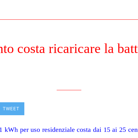
to costa ricaricare la batt
Scritto il 13/05/2022
da info
TWEET
 kWh per uso residenziale costa dai 15 ai 25 cen