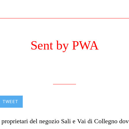
Sent by PWA
Scritto il 24/06/2022
da ftomassi@hotmail.com
TWEET
i proprietari del negozio Sali e Vai di Collegno do