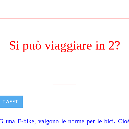
Si può viaggiare in 2?
Scritto il 13/05/2022
da info
TWEET
una E-bike, valgono le norme per le bici. Cioè